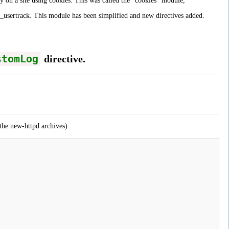
y on a site using cookies. This was called the "cookies" module,
usertrack. This module has been simplified and new directives added.
stomLog
directive.
he new-httpd archives)