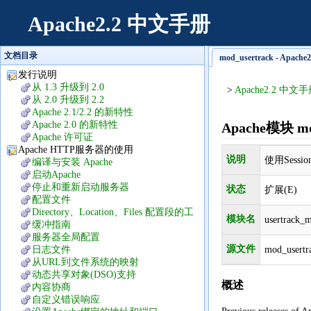
Apache2.2 中文手册
文档目录
mod_usertrack - Apac
发行说明
从 1.3 升级到 2.0
>
Apache2.2 中文
从 2.0 升级到 2.2
Apache 2.1/2.2 的新特性
Apache 2.0 的新特性
Apache模块 mo
Apache 许可证
Apache HTTP服务器的使用
说明
使用Sess
编译与安装 Apache
启动Apache
停止和重新启动服务器
状态
扩展(E)
配置文件
Directory、Location、Files 配置段的工
模块名
usertrack_
作方式
缓冲指南
服务器全局配置
源文件
日志文件
mod_usertr
从URL到文件系统的映射
动态共享对象(DSO)支持
概述
内容协商
自定义错误响应