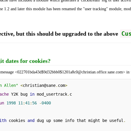
pache have included a module which generates a 'clickstream' log of user activit
e 1.2 and later this module has been renamed the "user tracking" module, mod_
Cu
ctive, but this should be upgraded to the above
git dates for cookies?
m message <022701bda43d$9d32bbb0$1201a8c0@christian.office.sane.com> in t
n Allen"
<
christian@sane
.
com
>
ache
 Y2K bug 
in
 mod_usertrack
.
un
1998
11
:
41
:
56
-
0400
ith
 cookies 
and
 dug up some info that might be useful
.