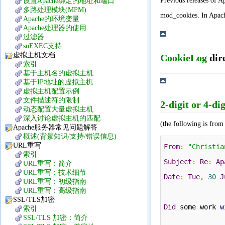
Previous releases of A
设置Apache绑定的地址和端口
多路处理模块(MPM)
mod_cookies. In Apach
Apache的环境变量
Apache处理器的使用
过滤器
suEXEC支持
虚拟主机文档
CookieLog
dire
索引
基于主机名的虚拟主机
基于IP地址的虚拟主机
虚拟主机配置示例
文件描述符的限制
2-digit or 4-di
动态配置大量虚拟主机
深入讨论虚拟主机的匹配
(the following is fro
Apache服务器常见问题解答
概述(背景知识/支持/错误信息)
URL重写
From
:
"Christia
索引
Subject
:
Re
:
Ap
URL重写：简介
URL重写：技术细节
Date
:
Tue
,
30
J
URL重写：初级指南
URL重写：高级指南
SSL/TLS加密
Did
 some work 
w
索引
SSL/TLS 加密：简介