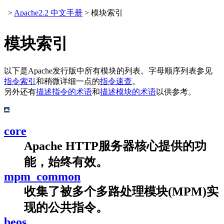
>
Apache2.2 中文手册
> 模块索引
模块索引
以下是Apache发行版中所有模块的列表。字母顺序列表参见
指令索引
和稍微详细一点的
指令速查
。
另外还有
描述指令的术语
和
描述模块的术语
以供参考。
core
Apache HTTP服务器核心提供的功
能，始终有效。
mpm_common
收集了被多个多路处理模块(MPM)实
现的公共指令。
beos