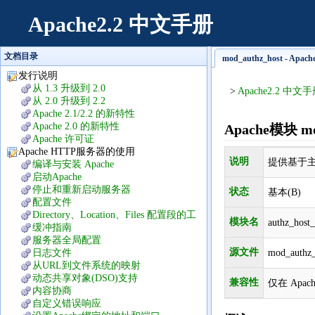
Apache2.2 中文手册
文档目录
mod_authz_host - Apa
发行说明
从 1.3 升级到 2.0
>
Apache2.2 中文
从 2.0 升级到 2.2
Apache 2.1/2.2 的新特性
Apache 2.0 的新特性
Apache模块 mo
Apache 许可证
Apache HTTP服务器的使用
说明
提供基于主
编译与安装 Apache
启动Apache
停止和重新启动服务器
状态
基本(B)
配置文件
Directory、Location、Files 配置段的工
模块名
authz_host
作方式
缓冲指南
服务器全局配置
源文件
日志文件
mod_authz_
从URL到文件系统的映射
动态共享对象(DSO)支持
兼容性
仅在 Apa
内容协商
自定义错误响应