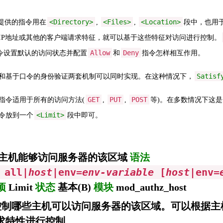
<Directory>
<Files>
<Location>
提供的指令用在
,
,
段中，也用
IP地址或其他的客户端请求特征，就可以基于这些特征对访问进行控制。
Allow
Deny
令设置默认的访问状态并配置
和
指令怎样相互作用。
Satisf
和基于口令的身份验证两套机制可以同时实现。在这种情况下，
GET
PUT
POST
指令适用于所有的访问方法(
,
,
等)。在多数情况下这
<Limit>
令放到一个
段中即可。
主机能够访问服务器的该区域
语法
 all|
host
|env=
env-variable
[
host
|env=
项
Limit
状态
基本(B)
模块
mod_authz_host
制哪些主机可以访问服务器的该区域。可以根据主机
求特性进行控制。