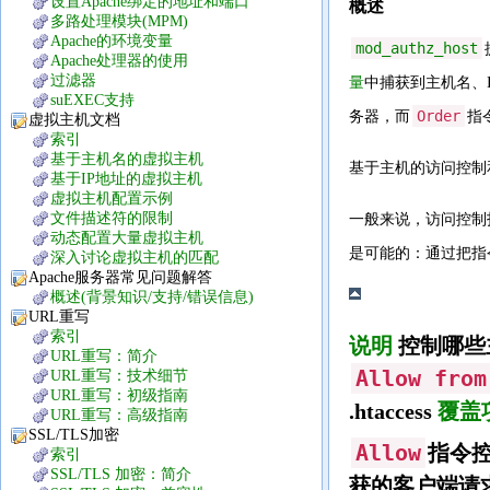
设置Apache绑定的地址和端口
概述
多路处理模块(MPM)
Apache的环境变量
mod_authz_host
Apache处理器的使用
过滤器
量
中捕获到主机名、
suEXEC支持
Order
务器，而
指
虚拟主机文档
索引
基于主机名的虚拟主机
基于主机的访问控制
基于IP地址的虚拟主机
虚拟主机配置示例
文件描述符的限制
一般来说，访问控制
动态配置大量虚拟主机
是可能的：通过把指
深入讨论虚拟主机的匹配
Apache服务器常见问题解答
概述(背景知识/支持/错误信息)
URL重写
索引
说明
控制哪些
URL重写：简介
Allow from
URL重写：技术细节
URL重写：初级指南
.htaccess
覆盖
URL重写：高级指南
SSL/TLS加密
Allow
指令控
索引
SSL/TLS 加密：简介
获的客户端请