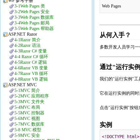
WP 参考手册
3-1Web Pages 类
Web Pages
3-2Web Pages 安全
3-3Web Pages 数据库
3-4Web Pages 邮局
3-5Web Pages 帮助器
从何入手？
ASP.NET Razor
4-1Razor 简介
4-2Razor 语法
多数开发人员学习一
4-3Razor C# 变量
4-4 Razor C# 循环
4-5Razor C# 逻辑
通过"运行实
4-6Razor VB 变量
4-7Razor VB 循环
我们的"运行实例"工具让
4-8Razor VB 逻辑
ASP.NET MVC
5-1MVC 简介
它在运行实例的同时显示
5-2MVC 应用程序
5-3MVC 文件夹
5-4MVC 布局
点击"运行实例"按
5-5MVC 控制器
5-6MVC 视图
实例
5-7MVC 数据库
5-8 MVC 模型
5-9MVC 安全
<!DOCTYPE html>