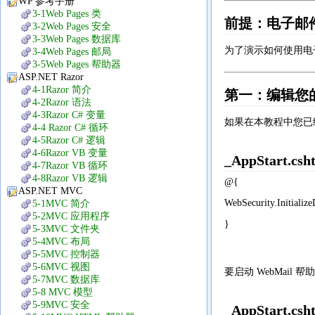
WP 参考手册
3-1Web Pages 类
前提：电子邮
3-2Web Pages 安全
3-3Web Pages 数据库
为了演示如何使用电
3-4Web Pages 邮局
3-5Web Pages 帮助器
ASP.NET Razor
4-1Razor 简介
第一：编辑您的 A
4-2Razor 语法
4-3Razor C# 变量
如果在本教程中您已经创
4-4 Razor C# 循环
4-5Razor C# 逻辑
4-6Razor VB 变量
_AppStart.csh
4-7Razor VB 循环
4-8Razor VB 逻辑
@{
ASP.NET MVC
WebSecurity.Initialize
5-1MVC 简介
5-2MVC 应用程序
}
5-3MVC 文件夹
5-4MVC 布局
5-5MVC 控制器
5-6MVC 视图
要启动 WebMail 帮
5-7MVC 数据库
5-8 MVC 模型
5-9MVC 安全
_AppStart.csh