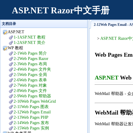
ASP.NET Razor中文手册
文档目录
2-12Web Pages Email 
ASP.NET
1-1ASP.NET 教程
>
ASP.NET Razo
1-2ASP.NET 简介
WP 教程
2-1Web Pages 简介
Web Pages Em
2-2Web Pages Razor
2-3Web Pages 布局
2-4Web Pages 文件夹
2-5Web Pages 全局
ASP.NET
Web 
2-6Web Pages 表单
2-7Web Pages 对象
2-8Web Pages 文件
WebMail 帮助器 -
2-9Web Pages 帮助器
2-10Web Pages WebGrid
2-11Web Pages 图表
WebMail 帮
2-12Web Pages Email
2-13Web Pages PHP
2-14Web Pages 发布
WebMail 帮助器让发
2-15Web Pages 实例