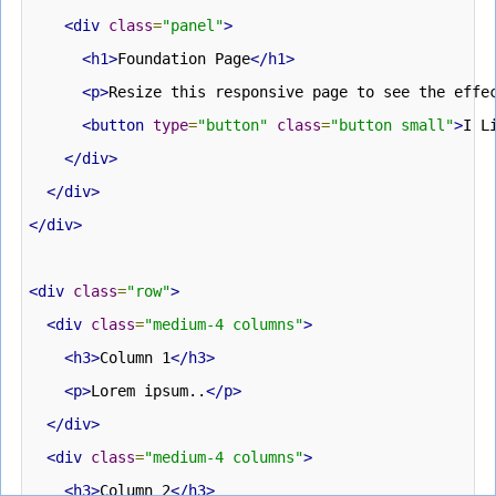
<div
class
=
"panel"
>
<h1>
Foundation Page
</h1>
<p>
Resize this responsive page to see the effe
<button
type
=
"button"
class
=
"button small"
>
I L
</div>
</div>
</div>
<div
class
=
"row"
>
<div
class
=
"medium-4 columns"
>
<h3>
Column 1
</h3>
<p>
Lorem ipsum..
</p>
</div>
<div
class
=
"medium-4 columns"
>
<h3>
Column 2
</h3>